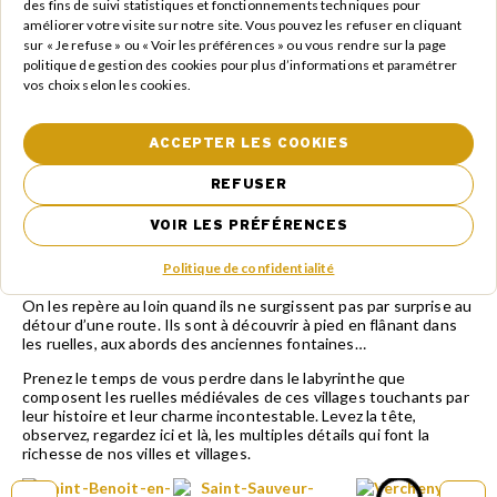
des fins de suivi statistiques et fonctionnements techniques pour
améliorer votre visite sur notre site. Vous pouvez les refuser en cliquant
sur « Je refuse » ou « Voir les préférences » ou vous rendre sur la page
politique de gestion des cookies pour plus d’informations et paramétrer
vos choix selon les cookies.
...et la Roanne
La Roanne prend sa source au pied du mont Angèle et parcourt
ACCEPTER LES COOKIES
une trentaine de kilomètres avant de se jeter dans la Drôme. Le
relief de son bassin offre l’une des plus jolies routes de la région
REFUSER
et d’agréables vasques d’eau pour se rafraîchir l’été.
Les villages du cœur de Drôme
VOIR LES PRÉFÉRENCES
Les villages du territoire s’égrènent le long des reliefs qui
Politique de confidentialité
sculptent le paysage du Cœur de Drôme.
On les repère au loin quand ils ne surgissent pas par surprise au
détour d’une route. Ils sont à découvrir à pied en flânant dans
les ruelles, aux abords des anciennes fontaines…
Prenez le temps de vous perdre dans le labyrinthe que
composent les ruelles médiévales de ces villages touchants par
leur histoire et leur charme incontestable. Levez la tête,
observez, regardez ici et là, les multiples détails qui font la
richesse de nos villes et villages.