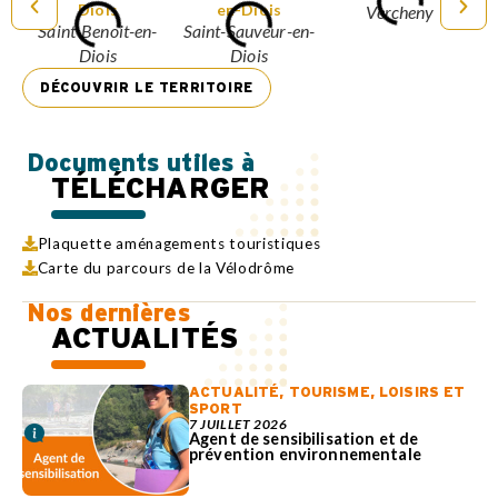
Vercheny
Saint-Benoit-en-
Saint-Sauveur-en-
Diois
Diois
DÉCOUVRIR LE TERRITOIRE
Documents utiles à
TÉLÉCHARGER
Plaquette aménagements touristiques
Carte du parcours de la Vélodrôme
Nos dernières
ACTUALITÉS
ACTUALITÉ
,
TOURISME, LOISIRS ET
SPORT
7 JUILLET 2026
Agent de sensibilisation et de
prévention environnementale