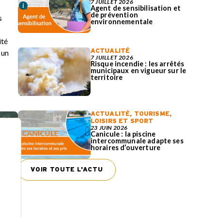
7 JUILLET 2026
Agent de sensibilisation et
de prévention
s
environnementale
ité
ACTUALITÉ
 un
7 JUILLET 2026
Risque incendie : les arrêtés
municipaux en vigueur sur le
territoire
ACTUALITÉ
,
TOURISME,
LOISIRS ET SPORT
23 JUIN 2026
Canicule : la piscine
intercommunale adapte ses
horaires d’ouverture
VOIR TOUTE L'ACTU