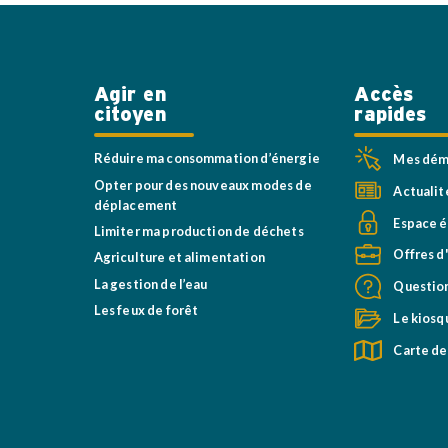
Agir en
Accès
citoyen
rapides
Réduire ma consommation d’énergie
Mes déma
Opter pour des nouveaux modes de
Actualit
déplacement
Espace é
Limiter ma production de déchets
Offres d
Agriculture et alimentation
La gestion de l’eau
Question
Les feux de forêt
Le kiosq
Carte de