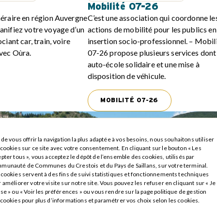
Mobilité 07-26
néraire en région Auvergne
C’est une association qui coordonne le
lanifiez votre voyage d’un
actions de mobilité pour les publics en
ciant car, train, voire
insertion socio-professionnel. – Mobil
avec Oùra.
07-26 propose plusieurs services dont
auto-école solidaire et une mise à
disposition de véhicule.
MOBILITÉ 07-26
 de vous offrir la navigation la plus adaptée à vos besoins, nous souhaitons utiliser
cookies sur ce site avec votre consentement. En cliquant sur le bouton « Les
pter tous », vous acceptez le dépôt de l’ensemble des cookies, utilisés par
munauté de Communes du Crestois et du Pays de Saillans, sur votre terminal.
cookies servent à des fins de suivi statistiques et fonctionnements techniques
 améliorer votre visite sur notre site. Vous pouvez les refuser en cliquant sur « Je
se » ou « Voir les préférences » ou vous rendre sur la page politique de gestion
cookies pour plus d’informations et paramétrer vos choix selon les cookies.