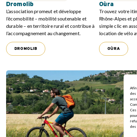
Dromolib
Oùra
L’association promeut et développe
Trouvez votre iti
l’écomobilité – mobilité soutenable et
Rhône-Alpes et p
durable – en territoire rural et contribue à
simple clic en asso
l’accompagnement au changement.
location de vélo 
DROMOLIB
OÙRA
Afin
des 
acce
Com
Ces 
pour
refu
des 