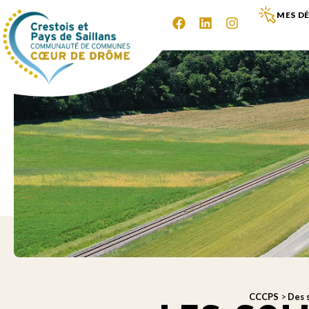
MES DÉ
CCCPS
>
Des 