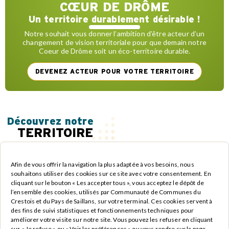
CŒUR DE DRÔME
Un territoire durablement désirable !
Notre souhait vous donner l’ambition d’être acteur d’un
changement de vision territoriale pour que demain notre
Coeur de Drôme soit un éco-territoire durable.
DEVENEZ ACTEUR POUR VOTRE TERRITOIRE
Découvrez notre
TERRITOIRE
Afin de vous offrir la navigation la plus adaptée à vos besoins, nous
souhaitons utiliser des cookies sur ce site avec votre consentement. En
cliquant sur le bouton « Les accepter tous », vous acceptez le dépôt de
l’ensemble des cookies, utilisés par Communauté de Communes du
Crestois et du Pays de Saillans, sur votre terminal. Ces cookies servent à
des fins de suivi statistiques et fonctionnements techniques pour
2
améliorer votre visite sur notre site. Vous pouvez les refuser en cliquant
14
communes
17000
habitants
234
km
sur « Je refuse » ou « Voir les préférences » ou vous rendre sur la page