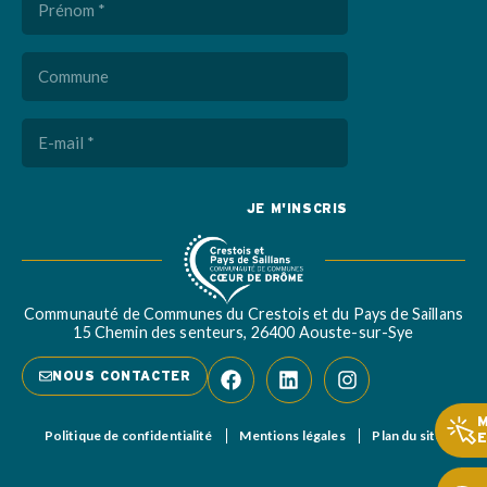
(Nécessaire)
Commune
E-
mail
(Nécessaire)
Captcha
Communauté de Communes du Crestois et du Pays de Saillans
15 Chemin des senteurs, 26400 Aouste-sur-Sye
NOUS CONTACTER
Politique de confidentialité
Mentions légales
Plan du site
E