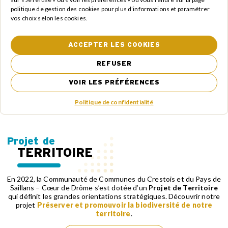
Située au centre du département drômois, la CCCPS se
politique de gestion des cookies pour plus d’informations et paramétrer
situe entre 30 minutes et 1 heure de Valence et des grands
vos choix selon les cookies.
axes de communication. Elle est composée de 14 communes
qui gravitent autour de la rivière Drôme : Aouste-sur-Sye,
Aubenasson, Aurel, Chastel-Arnaud, Crest, Espenel, La
Chaudière, Mirabel-et-Blacons, Piégros-la-Clastre, Rimon-et-
ACCEPTER LES COOKIES
Savel, Saillans, Saint-Benoît, Saint-Sauveur et Vercheny.
L’ensemble des communes représente près de 17 000
REFUSER
habitants pour une superficie de 234km2.
VOIR LES PRÉFÉRENCES
LE TERRITOIRE
CARTE DES SERVICES
Politique de confidentialité
Projet de
TERRITOIRE
En 2022, la Communauté de Communes du Crestois et du Pays de
Saillans – Cœur de Drôme s’est dotée d’un
Projet de Territoire
qui définit les grandes orientations stratégiques. Découvrir notre
projet
Préserver et promouvoir la biodiversité de notre
territoire
.