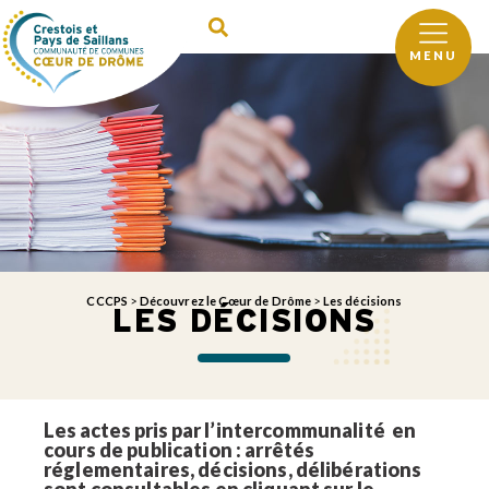
MENU
CCCPS
>
Découvrez le Cœur de Drôme
>
Les décisions
LES DÉCISIONS
Les actes pris pa
r l’intercommunalité en
cours de publication : arrêtés
réglementaires, décisions, délibérations