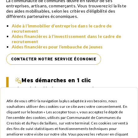
La communauté de communes œuvre en faveur de ses
entreprises, artisans, commerçants. Vous trouverez ici la liste
des aides mobilisables, selon les critères d’éligibilité des
différents partenaires économiques.
Aide à l’immobilier d’entreprise dans le cadre de
recrutement
Aides financières à l’investissement dans le cadre de
recrutement
Aides financières pour l’embauche de jeunes
CONTACTER NOTRE SERVICE ÉCONOMIE
Mes démarches en 1 clic
Je souhaite développer mon entreprise
Je recherche un terrain ou un local pour mon
Afin de vous offrir la navigation la plus adaptée à vos besoins, nous
entreprise
souhaitons utiliser des cookies sur ce site avec votre consentement. En
Je veux créer mon activité
cliquant sur le bouton « Les accepter tous », vous acceptez le dépôt de
l’ensemble des cookies, utilisés par Communauté de Communes du
Crestois et du Pays de Saillans, sur votre terminal. Ces cookies servent à
TOUTES MES DÉMARCHES
des fins de suivi statistiques et fonctionnements techniques pour
À votre
améliorer votre visite sur notre site. Vous pouvez les refuser en cliquant