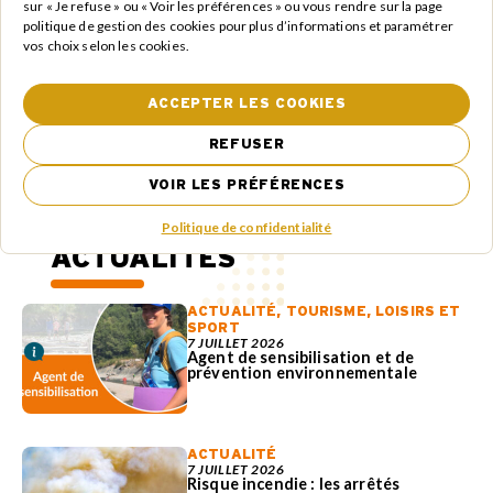
SERVICE
sur « Je refuse » ou « Voir les préférences » ou vous rendre sur la page
politique de gestion des cookies pour plus d’informations et paramétrer
vos choix selon les cookies.
Service Économie
serviceeconomie@cccps.fr
06 22 12 79 61
ACCEPTER LES COOKIES
REFUSER
DEMANDE D’AIDE
VOIR LES PRÉFÉRENCES
Politique de confidentialité
Nos dernières
ACTUALITÉS
ACTUALITÉ
,
TOURISME, LOISIRS ET
SPORT
7 JUILLET 2026
Agent de sensibilisation et de
prévention environnementale
ACTUALITÉ
7 JUILLET 2026
Risque incendie : les arrêtés