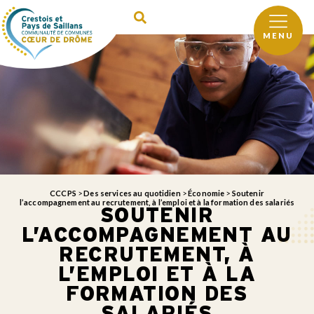
MENU
CCCPS
>
Des services au quotidien
>
Économie
>
Soutenir
l’accompagnement au recrutement, à l’emploi et à la formation des salariés
SOUTENIR
L’ACCOMPAGNEMENT AU
RECRUTEMENT, À
L’EMPLOI ET À LA
FORMATION DES