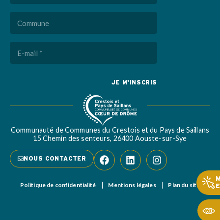
Commune
E-
mail
(Nécessaire)
Captcha
Communauté de Communes du Crestois et du Pays de Saillans
15 Chemin des senteurs, 26400 Aouste-sur-Sye
NOUS CONTACTER
Politique de confidentialité
Mentions légales
Plan du site
E
Ouvrir l