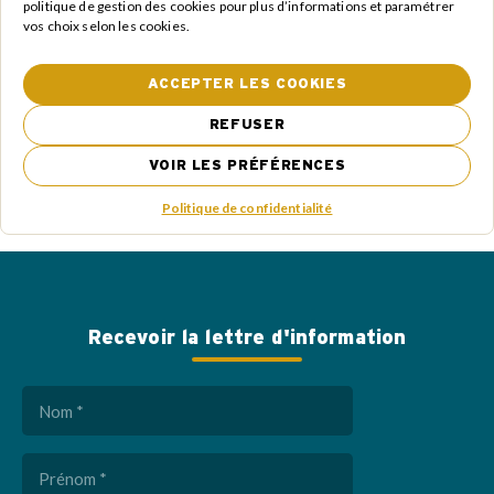
politique de gestion des cookies pour plus d’informations et paramétrer
vos choix selon les cookies.
24 OCTOBRE 2025
ACCEPTER LES COOKIES
NON CLASSÉ
Enquête publique – Renouvellement d’autorisation
REFUSER
d’exploitation du système d’assainissement du Crestois
VOIR LES PRÉFÉRENCES
Politique de confidentialité
Recevoir la lettre d'information
Nom
(Nécessaire)
Prénom
(Nécessaire)