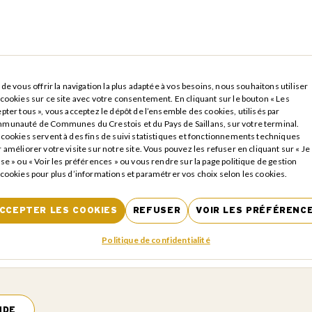
 de vous offrir la navigation la plus adaptée à vos besoins, nous souhaitons utiliser
cookies sur ce site avec votre consentement. En cliquant sur le bouton « Les
pter tous », vous acceptez le dépôt de l’ensemble des cookies, utilisés par
munauté de Communes du Crestois et du Pays de Saillans, sur votre terminal.
cookies servent à des fins de suivi statistiques et fonctionnements techniques
 améliorer votre visite sur notre site. Vous pouvez les refuser en cliquant sur « Je
tialité
*
se » ou « Voir les préférences » ou vous rendre sur la page politique de gestion
cookies pour plus d’informations et paramétrer vos choix selon les cookies.
isies dans ce formulaire sont collectées par la Communauté de Comm
ans (CCCPS), afin de pouvoir répondre à votre demande. Conforméme
CCEPTER LES COOKIES
REFUSER
VOIR LES PRÉFÉRENC
 Données en vigueur depuis le 25 mai 2018, vous pouvez demander à 
n, de modification, de rectification et d’effacement de vos données p
Politique de confidentialité
S.
Acceptation obligatoire pour l'envoi du formulaire