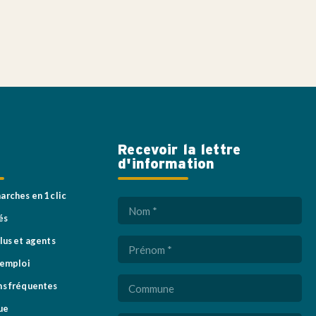
Recevoir la lettre
d'information
rches en 1 clic
Nom
és
(Nécessaire)
lus et agents
Prénom
(Nécessaire)
'emploi
Commune
s fréquentes
ue