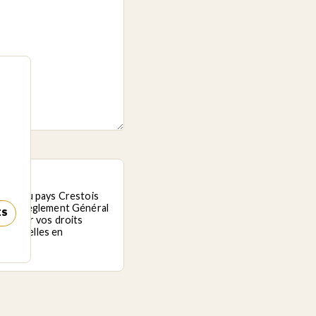
unes du pays Crestois
nt au Règlement Général
ES
exercer vos droits
ersonnelles en