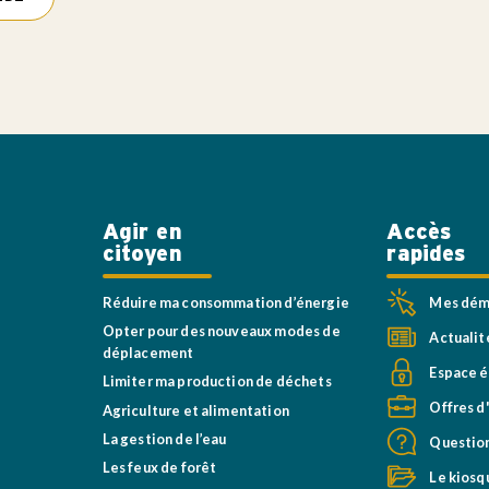
Agir en
Accès
citoyen
rapides
Réduire ma consommation d’énergie
Mes déma
Opter pour des nouveaux modes de
Actualit
déplacement
Espace é
Limiter ma production de déchets
Offres d
Agriculture et alimentation
La gestion de l’eau
Question
Les feux de forêt
Le kiosq