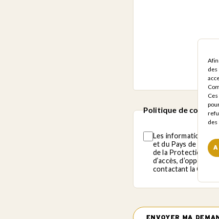
manifestation
*
Afin
des 
acce
Com
Ces 
pour
Politique de confiden
refu
des 
Les informations sa
et du Pays de Saill
A
de la Protection des
d’accès, d’oppositio
contactant la CCCP
CAPTCHA