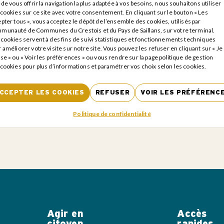
 de vous offrir la navigation la plus adaptée à vos besoins, nous souhaitons utiliser
cookies sur ce site avec votre consentement. En cliquant sur le bouton « Les
pter tous », vous acceptez le dépôt de l’ensemble des cookies, utilisés par
isies dans ce formulaire sont collectées par la Communauté de Comm
ans (CCCPS), afin de pouvoir répondre à votre demande. Conforméme
munauté de Communes du Crestois et du Pays de Saillans, sur votre terminal.
 Données en vigueur depuis le 25 mai 2018, vous pouvez demander à 
cookies servent à des fins de suivi statistiques et fonctionnements techniques
n, de modification, de rectification et d’effacement de vos données p
 améliorer votre visite sur notre site. Vous pouvez les refuser en cliquant sur « Je
S.
Acceptation obligatoire pour l'envoi du formulaire
se » ou « Voir les préférences » ou vous rendre sur la page politique de gestion
cookies pour plus d’informations et paramétrer vos choix selon les cookies.
CCEPTER LES COOKIES
REFUSER
VOIR LES PRÉFÉRENC
Politique de confidentialité
Agir en
Accès