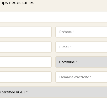
amps nécessaires
Prénom
*
E-
mail
Commune
*
*
Domaine
d'activité
*
tialité
*