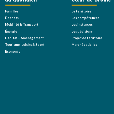
au quotidien
Cœur de Drôme
Familles
Le territoire
Déchets
Les compétences
Mobilité & Transport
Les instances
Énergie
Les décisions
Habitat – Aménagement
Projet de territoire
Tourisme, Loisirs & Sport
Marchés publics
Économie