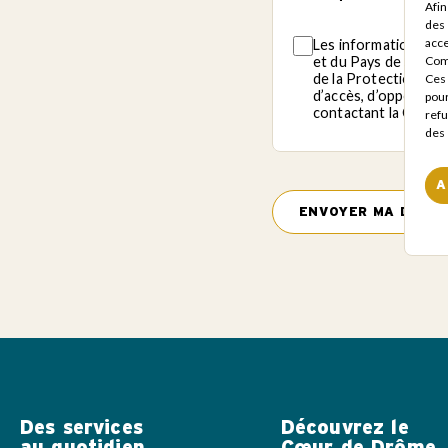
Afin
elle
des 
acce
Les informations sa
certifiée
et du Pays de Saill
Com
RGE
de la Protection des
Ces 
d’accès, d’oppositio
pour
?
contactant la CCCP
refu
des 
*
CAPTCHA
A
Des services
Découvrez le