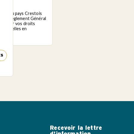
unes du pays Crestois
nt au Règlement Général
exercer vos droits
ersonnelles en
ES
Recevoir la lettre