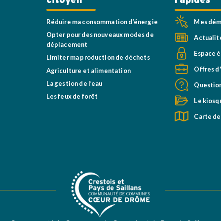
citoyen
rapides
Réduire ma consommation d’énergie
Mes déma
Opter pour des nouveaux modes de
Actualit
déplacement
Espace é
Limiter ma production de déchets
Offres d
Agriculture et alimentation
La gestion de l’eau
Question
Les feux de forêt
Le kiosq
Carte de