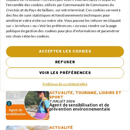
de dresser un état des lieux du chauffage au bois sur le
l’ensemble des cookies, utilisés par Communauté de Communes du
territoire.
Crestois et du Pays de Saillans, sur votre terminal. Ces cookies servent à
des fins de suivi statistiques et fonctionnements techniques pour
Participez !
améliorer votre visite sur notre site. Vous pouvez les refuser en cliquant
sur « Je refuse » ou « Voir les préférences » ou vous rendre sur la page
Quelques minutes suffisent pour répondre au
questionnaire et contribuer à construire des solutions
politique de gestion des cookies pour plus d’informations et paramétrer
adaptées aux besoins des habitants.
vos choix selon les cookies.
QUESTIONNAIRE EN LIGNE DISPONIBLE
ACCEPTER LES COOKIES
JUSQU’AU 3 JUILLET 2026
REFUSER
Nos dernières
VOIR LES PRÉFÉRENCES
ACTUALITÉS
Politique de confidentialité
ACTUALITÉ
,
TOURISME, LOISIRS ET
SPORT
7 JUILLET 2026
Agent de sensibilisation et de
prévention environnementale
ACTUALITÉ