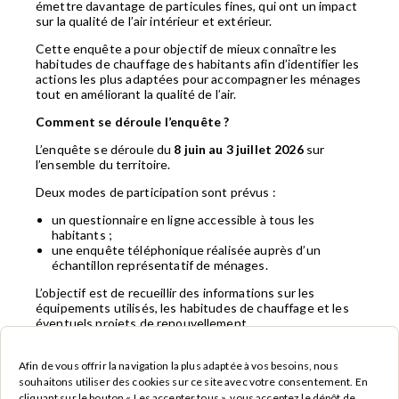
émettre davantage de particules fines, qui ont un impact
sur la qualité de l’air intérieur et extérieur.
Cette enquête a pour objectif de mieux connaître les
habitudes de chauffage des habitants afin d’identifier les
actions les plus adaptées pour accompagner les ménages
tout en améliorant la qualité de l’air.
Comment se déroule l’enquête ?
L’enquête se déroule du
8 juin au 3 juillet 2026
sur
l’ensemble du territoire.
Deux modes de participation sont prévus :
un questionnaire en ligne accessible à tous les
habitants ;
une enquête téléphonique réalisée auprès d’un
échantillon représentatif de ménages.
L’objectif est de recueillir des informations sur les
équipements utilisés, les habitudes de chauffage et les
éventuels projets de renouvellement.
Une enquête totalement anonyme
Afin de vous offrir la navigation la plus adaptée à vos besoins, nous
Aucune donnée nominative ne sera utilisée. Les réponses
souhaitons utiliser des cookies sur ce site avec votre consentement. En
seront analysées uniquement de manière statistique afin
cliquant sur le bouton « Les accepter tous », vous acceptez le dépôt de