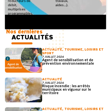
réducteurs de
travaux,
débit,
aides…).
multiprises
programmables,
réflecteurs de
chaleur…).
Nos dernières
ACTUALITÉS
ACTUALITÉ
,
TOURISME, LOISIRS ET
SPORT
7 JUILLET 2026
Agent de sensibilisation et de
prévention environnementale
ACTUALITÉ
7 JUILLET 2026
Risque incendie : les arrêtés
municipaux en vigueur sur le
territoire
ACTUALITÉ
,
TOURISME, LOISIRS ET