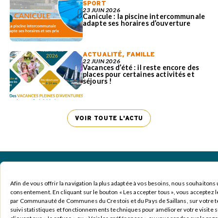
SPORT
23 JUIN 2026
Canicule : la piscine intercommunale
adapte ses horaires d’ouverture
ACTUALITÉ
,
FAMILLE
22 JUIN 2026
Vacances d’été : il reste encore des
places pour certaines activités et
séjours !
VOIR TOUTE L'ACTU
Afin de vous offrir la navigation la plus adaptée à vos besoins, nous souhaitons 
Recevoir la lettre d'information
consentement. En cliquant sur le bouton « Les accepter tous », vous acceptez l
par Communauté de Communes du Crestois et du Pays de Saillans, sur votre te
suivi statistiques et fonctionnements techniques pour améliorer votre visite s
Nom